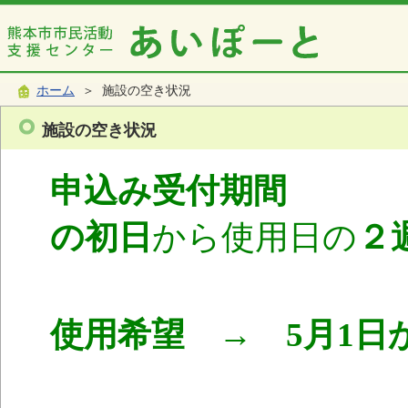
ホーム
＞ 施設の空き状況
施設の空き状況
申込み受付期間
使
の初日
から使用日の
２
使用希望 → 5月1日