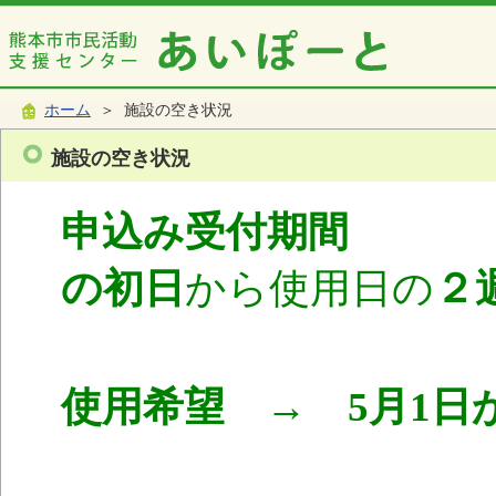
ホーム
＞ 施設の空き状況
施設の空き状況
申込み受付期間
使
の初日
から使用日の
２
使用希望 → 5月1日