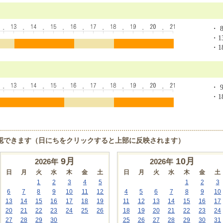
・ 8
・13
・18
・ 9
・18
認できます（日にちをクリックすると上部に反映されます）
9
月
10
月
2026年
2026年
日
月
火
水
木
金
土
日
月
火
水
木
金
土
1
2
3
4
5
1
2
3
6
7
8
9
10
11
12
4
5
6
7
8
9
10
13
14
15
16
17
18
19
11
12
13
14
15
16
17
20
21
22
23
24
25
26
18
19
20
21
22
23
24
27
28
29
30
25
26
27
28
29
30
31