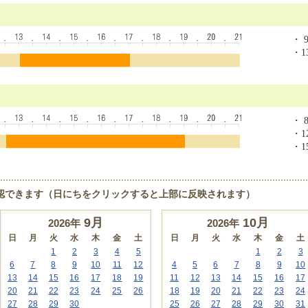
・ 9
・13
・ 8
・12
・15
認できます（日にちをクリックすると上部に反映されます）
9
月
10
月
2026年
2026年
日
月
火
水
木
金
土
日
月
火
水
木
金
土
1
2
3
4
5
1
2
3
6
7
8
9
10
11
12
4
5
6
7
8
9
10
13
14
15
16
17
18
19
11
12
13
14
15
16
17
20
21
22
23
24
25
26
18
19
20
21
22
23
24
27
28
29
30
25
26
27
28
29
30
31