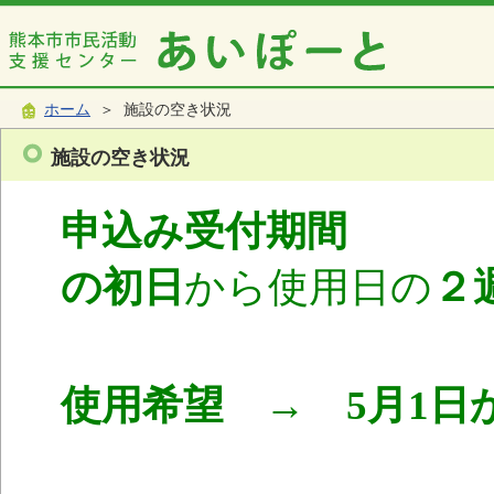
ホーム
＞ 施設の空き状況
施設の空き状況
申込み受付期間
使
の初日
から使用日の
２
使用希望 → 5月1日