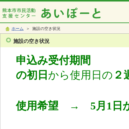
ホーム
＞ 施設の空き状況
施設の空き状況
申込み受付期間
使
の初日
から使用日の
２
使用希望 → 5月1日