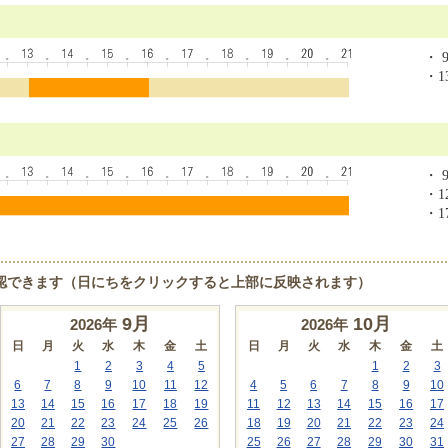
・ 9
・13
・ 9
・12
・17
認できます（日にちをクリックすると上部に反映されます）
9
月
10
月
2026年
2026年
日
月
火
水
木
金
土
日
月
火
水
木
金
土
1
2
3
4
5
1
2
3
6
7
8
9
10
11
12
4
5
6
7
8
9
10
13
14
15
16
17
18
19
11
12
13
14
15
16
17
20
21
22
23
24
25
26
18
19
20
21
22
23
24
27
28
29
30
25
26
27
28
29
30
31