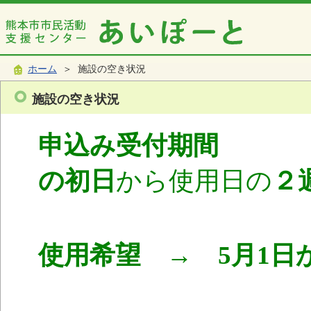
ホーム
＞ 施設の空き状況
施設の空き状況
申込み受付期間
使
の初日
から使用日の
２
使用希望 → 5月1日