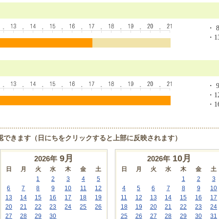
・ 8
・13
・ 9
・12
・16
認できます（日にちをクリックすると上部に反映されます）
9
月
10
月
2026年
2026年
日
月
火
水
木
金
土
日
月
火
水
木
金
土
1
2
3
4
5
1
2
3
6
7
8
9
10
11
12
4
5
6
7
8
9
10
13
14
15
16
17
18
19
11
12
13
14
15
16
17
20
21
22
23
24
25
26
18
19
20
21
22
23
24
27
28
29
30
25
26
27
28
29
30
31