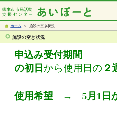
ホーム
＞ 施設の空き状況
施設の空き状況
申込み受付期間
使
の初日
から使用日の
２
使用希望 → 5月1日