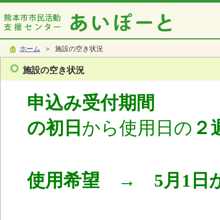
ホーム
＞ 施設の空き状況
施設の空き状況
申込み受付期間
使
の初日
から使用日の
２
使用希望 → 5月1日