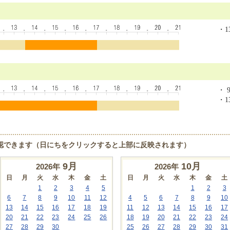
・13
・ 9
・13
認できます（日にちをクリックすると上部に反映されます）
9
月
10
月
2026年
2026年
日
月
火
水
木
金
土
日
月
火
水
木
金
土
1
2
3
4
5
1
2
3
6
7
8
9
10
11
12
4
5
6
7
8
9
10
13
14
15
16
17
18
19
11
12
13
14
15
16
17
20
21
22
23
24
25
26
18
19
20
21
22
23
24
27
28
29
30
25
26
27
28
29
30
31