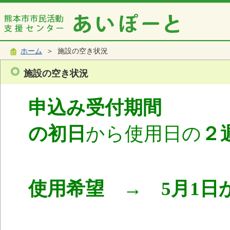
ホーム
＞ 施設の空き状況
施設の空き状況
申込み受付期間
使
の初日
から使用日の
２
使用希望 → 5月1日