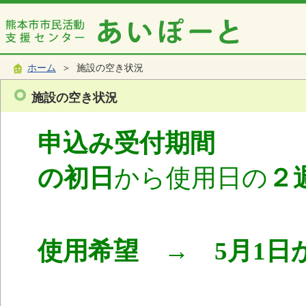
ホーム
＞ 施設の空き状況
施設の空き状況
申込み受付期間
使
の初日
から使用日の
２
使用希望 → 5月1日