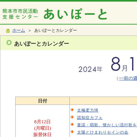
ホーム
＞ あいぽーとカレンダー
あいぽーとカレンダー
|
<<前の
日付
太極柔力球
認知症カフェ
8月12日
童謡・唱歌、懐かしい流行歌を
(月曜日)
太陽とひまわりセインの会
振替休日