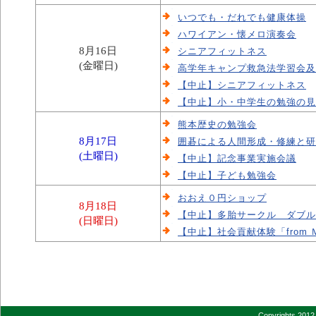
いつでも・だれでも健康体操
ハワイアン・懐メロ演奏会
8月16日
シニアフィットネス
(金曜日)
高学年キャンプ救急法学習会及
【中止】シニアフィットネス
【中止】小・中学生の勉強の見
熊本歴史の勉強会
8月17日
囲碁による人間形成・修練と研
(土曜日)
【中止】記念事業実施会議
【中止】子ども勉強会
おおえ０円ショップ
8月18日
【中止】多胎サークル ダブル
(日曜日)
【中止】社会貢献体験「from 
Copyrights 2012 