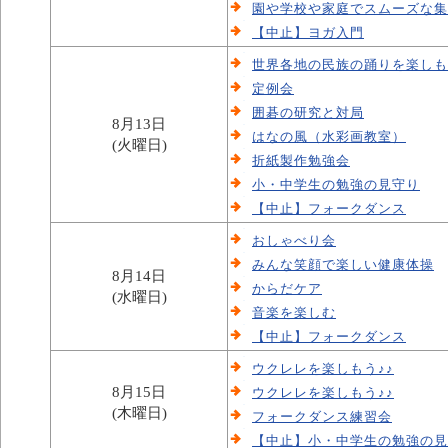
園や学校や家庭でスムーズな集
【中止】ヨガ入門
世界各地の民族の踊りを楽しも
定例会
囲碁の研究と対局
8月13日
はなの風（水彩画教室）
(火曜日)
折紙製作勉強会
小・中学生の勉強の見守り
【中止】フォークダンス
おしゃべり会
みんな笑顔で楽しい健康体操
8月14日
からだケア
(水曜日)
音楽を楽しむ
【中止】フォークダンス
ウクレレを楽しもう♪♪
8月15日
ウクレレを楽しもう♪♪
(木曜日)
フォークダンス練習会
【中止】小・中学生の勉強の見