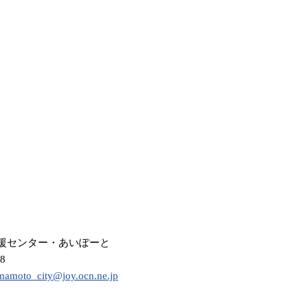
援センター・あいぽーと
168
mamoto_city@joy.ocn.ne.jp