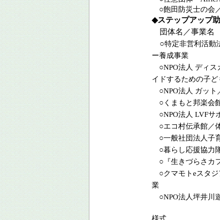
○
飽田防災士の会
◆
ステップアップ
団体名／事業名
○
特定非営利活動
ー養成事業
○NPO法人 ディ
イドするための子ど
○NPO法人 ガッ
○くまもと邦楽会館
○NPO法人 LV
○エコ村伝承館／体
○一般社団法人子育て
○暮らし応援協力
○『生きづらさカフ
○クマモトeスタジ
業
○NPO法人坪井川
様式