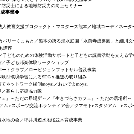
／防災士による地域防災力の向上セミナー
助成事業◆
法人教育支援プロジェクト・マスターズ熊本
／
地域コーディネータ
スカバリーくまもと／熊本の誇る湧水庭園「水前寺成趣園」と細川文
も講座
ト／子どものための体験活動サポートと子どもの読書活動を支える学
／子ども邦楽体験ワークショップ
Fサポートクラブ／ロービジョンフットサル普及事業
験型環境学習によるSDGｓ推進の取り組み
ネットワーク縁側moyai／おいでよmoyai
隊／暮らし応援協力隊
ェ』～ただの居場所～／『生きづらさカフェ』～ただの居場所～
アム eスポーツ交流ボランティア会／クマモトeスタジアム eス
遊水地の会／坪井川遊水地桜並木育成事業