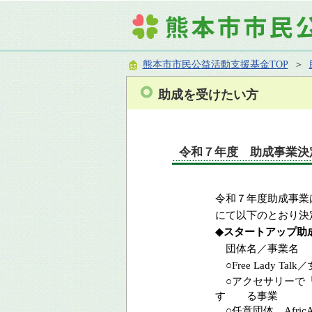
熊本市市民公益活動支援基金TOP
＞
助成を受けたい方
令和７年度 助成事業決
令和７年度助成事業
にて以下のとおり決
◆
スタートアップ助
団体名／事業名
○
Free Lady Talk／
○アクセサリーで「
す る事業
○任意団体 Afri