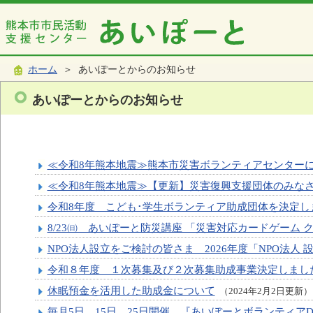
ホーム
＞ あいぽーとからのお知らせ
あいぽーとからのお知らせ
≪令和8年熊本地震≫熊本市災害ボランティアセンター
≪令和8年熊本地震≫【更新】災害復興支援団体のみな
令和8年度 こども･学生ボランティア助成団体を決定し
8/23㈰ あいぽーと防災講座 「災害対応カードゲーム 
NPO法人設立をご検討の皆さま 2026年度「NPO法人
令和８年度 １次募集及び２次募集助成事業決定しまし
休眠預金を活用した助成金について
（2024年2月2日更新）
毎月5日、15日、25日開催 『あいぽーとボランティアD