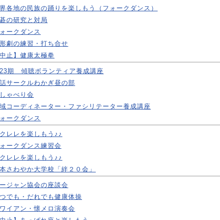
界各地の民族の踊りを楽しもう（フォークダンス）
碁の研究と対局
ォークダンス
形劇の練習・打ち合せ
中止】健康太極拳
23期 傾聴ボランティア養成講座
話サークルわかぎ昼の部
しゃべり会
域コーディネーター・ファシリテーター養成講座
ォークダンス
クレレを楽しもう♪♪
ォークダンス練習会
クレレを楽しもう♪♪
本さわやか大学校「絆２０会」
ージャン協会の座談会
つでも・だれでも健康体操
ワイアン・懐メロ演奏会