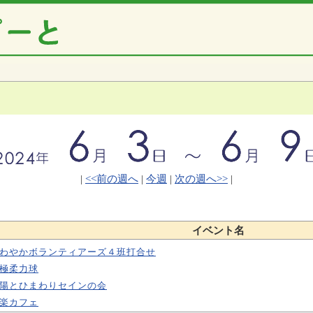
|
<<前の週へ
|
今週
|
次の週へ>>
|
イベント名
わやかボランティアーズ４班打合せ
極柔力球
陽とひまわりセインの会
楽カフェ