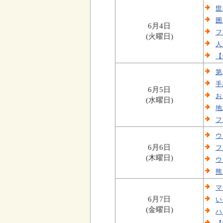
世
囲
6月4日
フ
(火曜日)
人
【
第
手
6月5日
お
(水曜日)
地
フ
ウ
6月6日
フ
(木曜日)
ウ
熊
マ
6月7日
い
(金曜日)
ハ