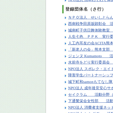
登録団体名（さ行）
ＮＰＯ法人 せいしとら
西南戦争田原坂顕彰会 
城南町子供日舞体験教室
人生七色 ＰＰＫ 実行
人工内耳友の会ACITA
「新老人の会」熊本支部
ジェンヌ Kumamot
水前寺をどり実行委員会
NPO法人 スポレク・エ
障害学生パートナーシッ
城下町和samonもてな
NPO法人 成年後見安心
セイクラム 活動分野（
下通繁栄会女性部 活動
NPO法人 消費者支援ネ