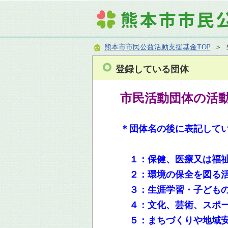
熊本市市民公益活動支援基金TOP
＞ 
登録している団体
市民活動団体の活
＊団体名の後に表記して
１：
保健、医療又は福
２：
環境の保全を図る
３：生涯学習・子どもの
４：文化、芸術、スポー
５：まちづくりや地域安