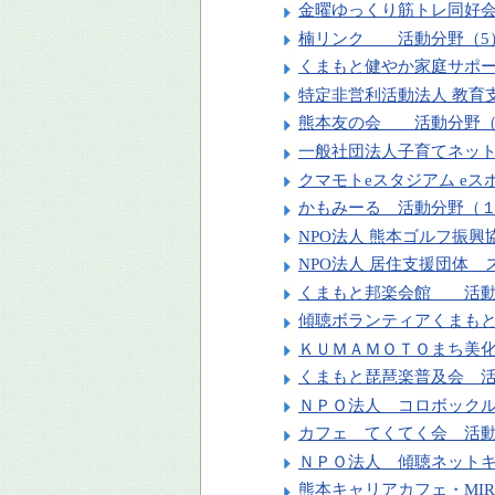
金曜ゆっくり筋トレ同好
楠リンク 活動分野（5
くまもと健やか家庭サポー
特定非営利活動法人 教
熊本友の会 活動分野（
一般社団法人子育てネット
クマモトeスタジアム e
かもみーる 活動分野（
NPO法人 熊本ゴルフ振
NPO法人 居住支援団体
くまもと邦楽会館 活動
傾聴ボランティアくまも
ＫＵＭＡＭＯＴＯまち美
くまもと琵琶楽普及会 
ＮＰＯ法人 コロボック
カフェ てくてく会 活
ＮＰＯ法人 傾聴ネット
熊本キャリアカフェ・MIR