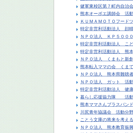
健軍東校区第７町内自治
熊本オーボエ講師会 活
ＫＵＭＡＭＯＴＯフード
特定非営利活動法人 顔
ＮＰＯ法人 ＫＰ５００
特定非営利活動法人 こ
特定非営利活動法人 熊
ＮＰＯ法人 くまもと新
熊本転入ママの会 くま
ＮＰＯ法人 熊本県難聴
ＮＰＯ法人 ガット 活
特定非営利活動法人 健
暮らし応援協力隊 活動
熊本ママさんブラスバンド 
川尻青年協議会 活動分
ことう文庫の将来を考え
ＮＰＯ法人 熊本教育振