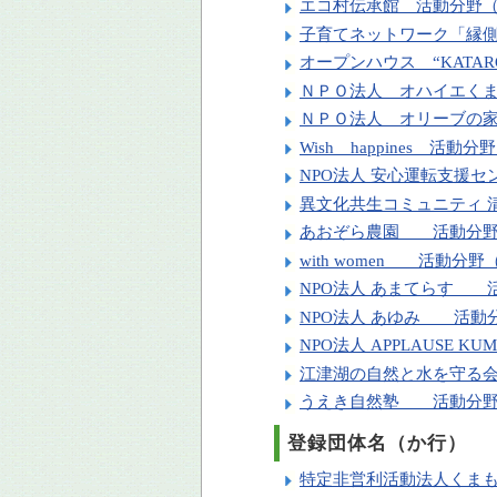
エコ村伝承館 活動分野
子育てネットワーク「縁側
オープンハウス “KATA
ＮＰＯ法人 オハイエく
ＮＰＯ法人 オリーブの
Wish happines 活動
NPO法人 安心運転支援
異文化共生コミュニティ
あおぞら農園 活動分野
with women 活動分
NPO法人 あまてらす 
NPO法人 あゆみ 活動
NPO法人 APPLAUSE
江津湖の自然と水を守る
うえき自然塾 活動分野
登録団体名（か行）
特定非営利活動法人くまも