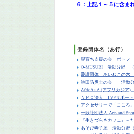
６：上記１～５に含まれ
登録団体名（あ行）
親育ち支援の会 ポトフ
O-MUSUBI 活動分野
愛護団体 あいねこの木 
飽田防災士の会 活動分
AfricAsiA (アフリ
ＮＰＯ法人 LVFサポ
アクセサリーで「こころ
一般社団法人 Arts and S
『生きづらさカフェ』～
あそび寺子屋 活動分野