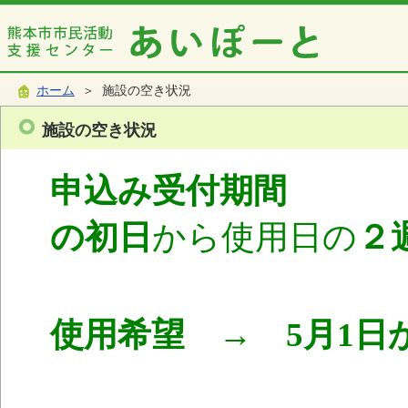
ホーム
＞ 施設の空き状況
施設の空き状況
申込み受付期間
使
の初日
から使用日の
２
使用希望 → 5月1日