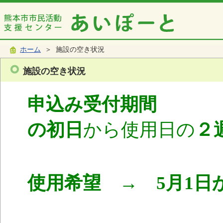
ホーム
＞ 施設の空き状況
施設の空き状況
申込み受付期間
使
の初日
から使用日の
２
使用希望 → 5月1日