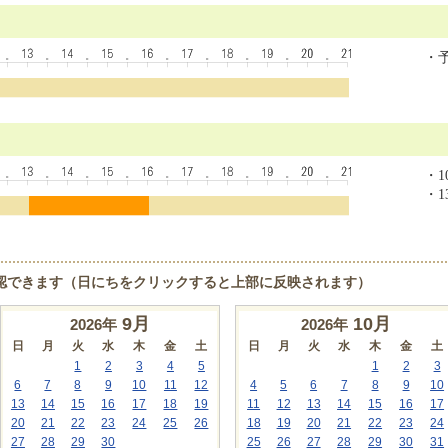
・
・10
・13
認できます（日にちをクリックすると上部に反映されます）
9
月
10
月
2026年
2026年
日
月
火
水
木
金
土
日
月
火
水
木
金
土
1
2
3
4
5
1
2
3
6
7
8
9
10
11
12
4
5
6
7
8
9
10
13
14
15
16
17
18
19
11
12
13
14
15
16
17
20
21
22
23
24
25
26
18
19
20
21
22
23
24
27
28
29
30
25
26
27
28
29
30
31