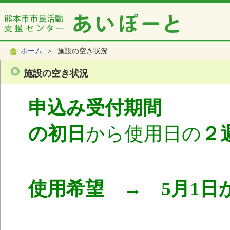
ホーム
＞ 施設の空き状況
施設の空き状況
申込み受付期間
使
の初日
から使用日の
２
使用希望 → 5月1日