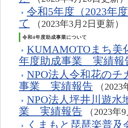
令和5年度（2023
て
（2023年3月2日更新）
令和4年度助成事業について
KUMAMOTOまち
年度助成事業 実績報
NPO法人令和花のチ
事業 実績報告
（202
NPO法人坪井川遊水
業 実績報告
（2023年
くまもと琵琶楽普及