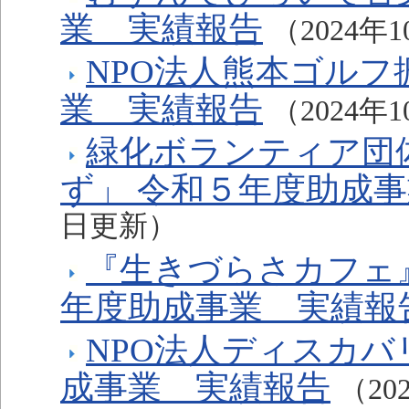
業 実績報告
（2024年
NPO法人熊本ゴルフ
業 実績報告
（2024年
緑化ボランティア団
ず」 令和５年度助成
日更新）
『生きづらさカフェ
年度助成事業 実績報
NPO法人ディスカバ
成事業 実績報告
（20