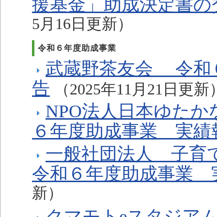
援基金」助成決定書の
5月16日更新）
令和６年度助成事業
武蔵野茶友会 令和
告
（2025年11月21日更新
NPO法人日本ゆた
６年度助成事業 実績
一般社団法人 子育て
令和６年度助成事業 
新）
クマモトeスタジア